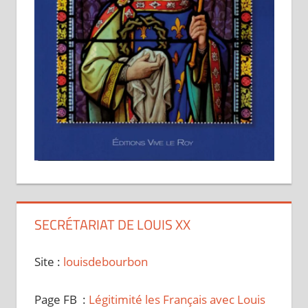
SECRÉTARIAT DE LOUIS XX
Site :
louisdebourbon
Page FB :
Légitimité les Français avec Louis