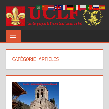
Aller
au
contenu
UCLF
Unir
les
peuples
de
France
CATÉGORIE :
ARTICLES
dans
l'amour
du
Roi