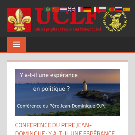
Aller
au
contenu
UCLF
Unir
les
peuples
de
France
dans
l'amour
du
Roi
CONFÉRENCE DU PÈRE JEAN-
DOMINQUE : Y A-T-IL UNE ESPÉRANCE