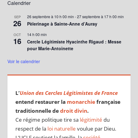
Calendrier
26 septembre à 10 h 00 min
-
27 septembre à 17 h 00 min
SEP
26
Pèlerinage à Sainte-Anne d’Auray
14 h 00 min
OCT
16
Cercle Légitimiste Hyacinthe Rigaud : Messe
pour Marie-Antoinette
Voir le calendrier
L’
Union des Cercles Légitimistes de France
entend restaurer la
monarchie
française
traditionnelle de
droit divin
.
Ce régime politique tire sa
légitimité
du
respect de la
loi naturelle
voulue par Dieu.
L’UCLF soutient la famille, la
société