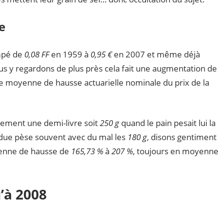
e
impé de
0,08 FF
en 1959 à
0,95 €
en 2007 et même déjà
us y regardons de plus près cela fait une augmentation de
ne moyenne de hausse actuarielle nominale du prix de la
ctement une demi-livre soit
250 g
quand le pain pesait lui la
ndue pèse souvent avec du mal les
180 g
, disons gentiment
yenne de hausse de
165,73 %
à
207 %
, toujours en moyenn
’à 2008