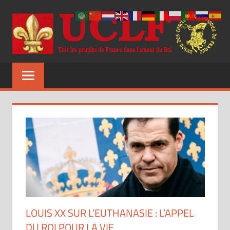
Aller
au
contenu
UCLF
Unir
les
peuples
de
France
dans
l'amour
du
Roi
LOUIS XX SUR L’EUTHANASIE : L’APPEL
DU ROI POUR LA VIE