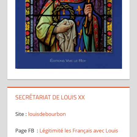
SECRÉTARIAT DE LOUIS XX
Site :
louisdebourbon
Page FB :
Légitimité les Français avec Louis