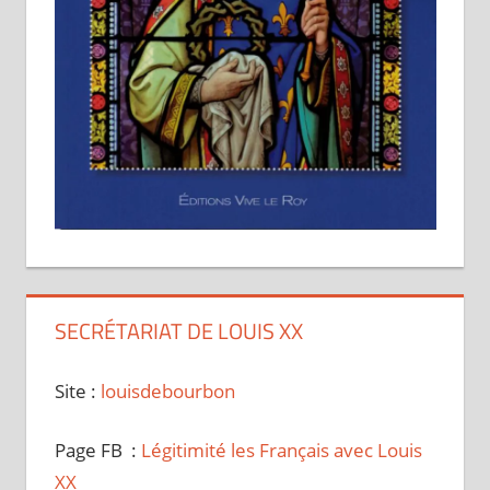
SECRÉTARIAT DE LOUIS XX
Site :
louisdebourbon
Page FB :
Légitimité les Français avec Louis
XX