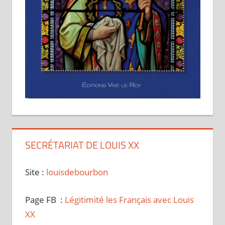
SECRÉTARIAT DE LOUIS XX
Site :
louisdebourbon
Page FB :
Légitimité les Français avec Louis
XX