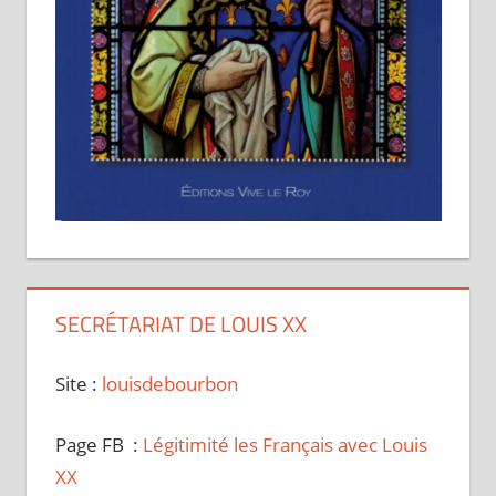
SECRÉTARIAT DE LOUIS XX
Site :
louisdebourbon
Page FB :
Légitimité les Français avec Louis
XX