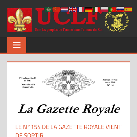
Aller
au
contenu
UCLF
Unir
les
peuples
de
France
dans
l'amour
du
Roi
LE N°154 DE LA GAZETTE ROYALE VIENT
DE SORTIR