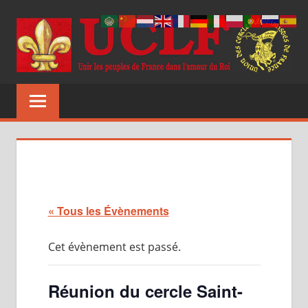
Aller
au
contenu
UCLF
Unir
les
peuples
de
France
dans
l'amour
du
« Tous les Évènements
Roi
Cet évènement est passé.
Réunion du cercle Saint-