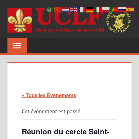
Aller
au
contenu
UCLF
Unir
les
peuples
de
France
dans
l'amour
du
« Tous les Évènements
Roi
Cet évènement est passé.
Réunion du cercle Saint-