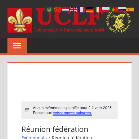
Aller
au
contenu
UCLF
Unir
les
peuples
de
France
dans
l'amour
du
Roi
Aucun évènements planifié pour 2 février 2025.
Notice
Passer aux
évènements suivants
.
Réunion fédération
Évènements
Réunion fédération