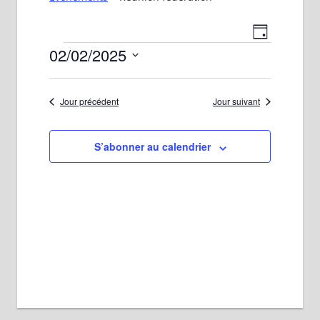
Navigat
Navigat
Jour
Évènements
02/02/2025
de
par
Sélectionnez
vues
consult
une
Évènem
Jour précédent
Jour suivant
date.
S’abonner au calendrier