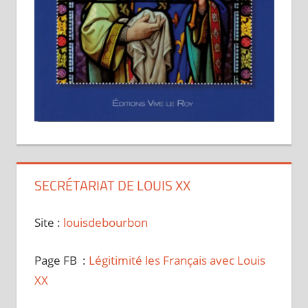
SECRÉTARIAT DE LOUIS XX
Site :
louisdebourbon
Page FB :
Légitimité les Français avec Louis
XX