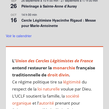
26 septembre à 10 h 00 min
-
27 septembre à 17 h 00 min
SEP
26
Pèlerinage à Sainte-Anne d’Auray
14 h 00 min
OCT
16
Cercle Légitimiste Hyacinthe Rigaud : Messe
pour Marie-Antoinette
Voir le calendrier
L’
Union des Cercles Légitimistes de France
entend restaurer la
monarchie
française
traditionnelle de
droit divin
.
Ce régime politique tire sa
légitimité
du
respect de la
loi naturelle
voulue par Dieu.
L’UCLF soutient la famille, la
société
organique
et l’
autorité
prenant pour