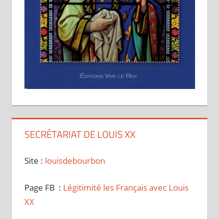
SECRÉTARIAT DE LOUIS XX
Site :
louisdebourbon
Page FB :
Légitimité les Français avec Louis
XX