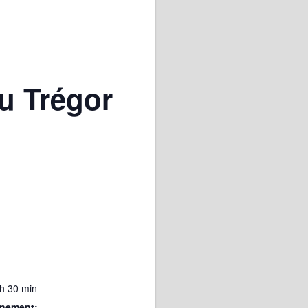
u Trégor
 h 30 min
ènement: