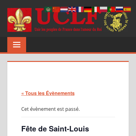
Aller
au
contenu
UCLF
Unir
les
peuples
de
France
dans
l'amour
du
« Tous les Évènements
Roi
Cet évènement est passé.
Fête de Saint-Louis