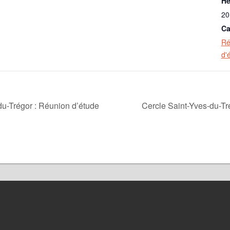
He
20
Ca
Ré
d'
u-Trégor : Réunion d’étude
Cercle Saint-Yves-du-Tr