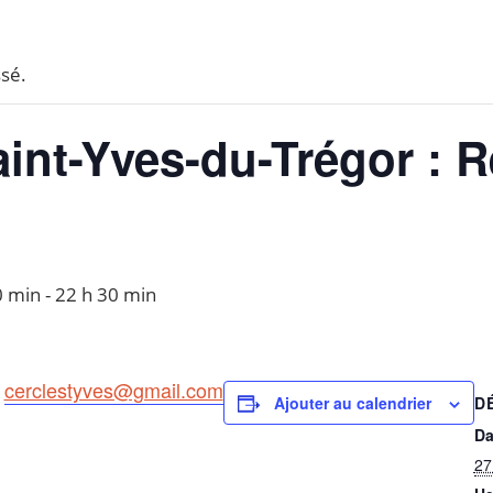
sé.
aint-Yves-du-Trégor : 
0 min
-
22 h 30 min
:
cerclestyves@gmail.com
D
Ajouter au calendrier
Da
27