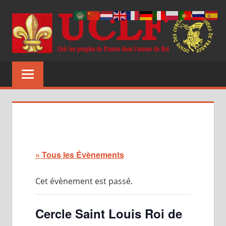
Aller
au
contenu
UCLF
Unir
les
peuples
de
France
dans
l'amour
du
« Tous les Évènements
Roi
Cet évènement est passé.
Cercle Saint Louis Roi de