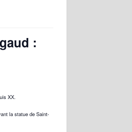
igaud :
ouis XX.
nt la statue de Saint-