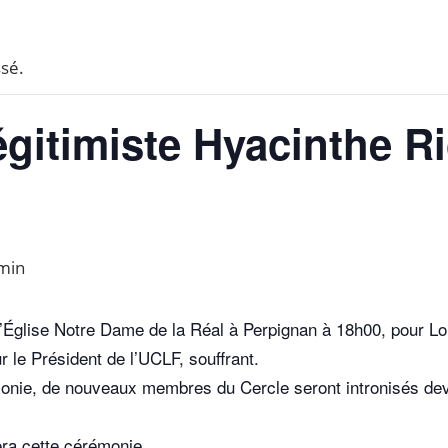
sé.
égitimiste Hyacinthe R
 min
 l’Église Notre Dame de la Réal à Perpignan à 18h00, pour L
 le Président de l’UCLF, souffrant.
monie, de nouveaux membres du Cercle seront intronisés deva
era cette cérémonie.