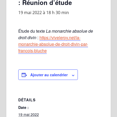
: Réunion d’étude
19 mai 2022 à 18 h 30 min
Étude du texte
La monarchie absolue de
droit divin
:
https://viveleroy.net/la-
monarchie-absolue-de-droit-
divin-par-
francois-bluche
Ajouter au calendrier
DÉTAILS
Date :
19 mai 2022