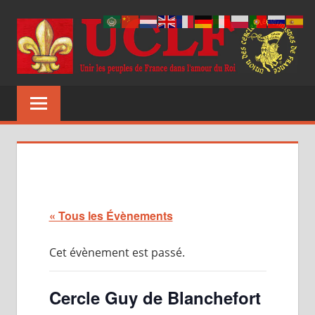
Aller
au
contenu
UCLF
Unir
les
peuples
de
France
dans
l'amour
du
« Tous les Évènements
Roi
Cet évènement est passé.
Cercle Guy de Blanchefort