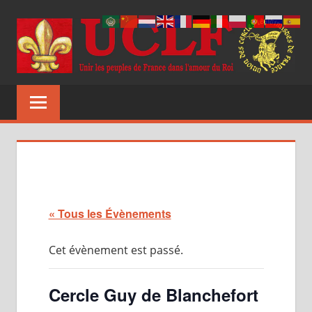
Aller
au
contenu
UCLF
Unir
les
peuples
de
France
dans
l'amour
du
« Tous les Évènements
Roi
Cet évènement est passé.
Cercle Guy de Blanchefort