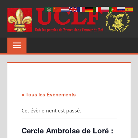
Aller
au
contenu
UCLF
Unir
les
peuples
de
France
dans
l'amour
du
« Tous les Évènements
Roi
Cet évènement est passé.
Cercle Ambroise de Loré :