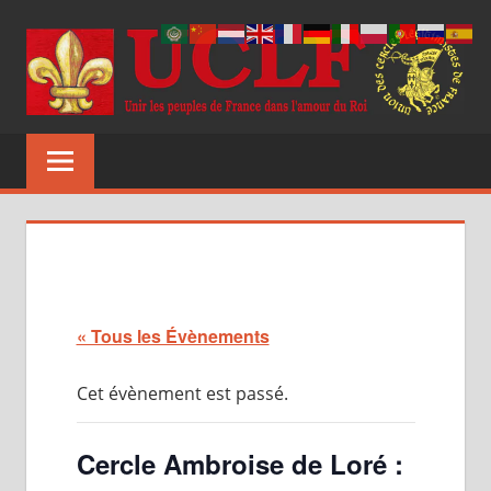
Aller
au
contenu
UCLF
Unir
les
peuples
de
France
dans
l'amour
du
« Tous les Évènements
Roi
Cet évènement est passé.
Cercle Ambroise de Loré :