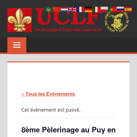
Aller
au
contenu
UCLF
Unir
les
peuples
de
France
dans
l'amour
du
« Tous les Évènements
Roi
Cet évènement est passé.
8ème Pèlerinage au Puy en