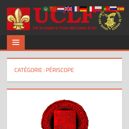
Aller
au
contenu
UCLF
Unir
les
peuples
de
France
CATÉGORIE :
PÉRISCOPE
dans
l'amour
du
Roi