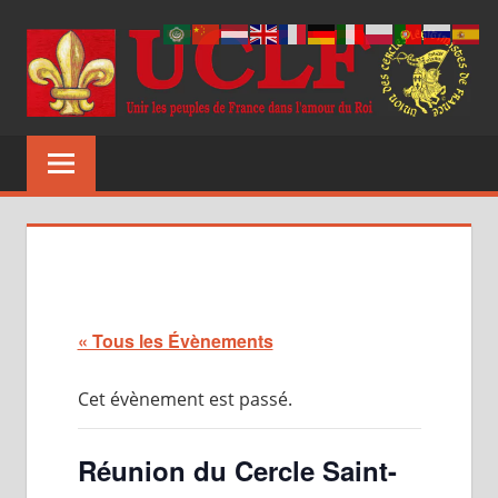
Aller
au
contenu
UCLF
Unir
les
peuples
de
France
dans
l'amour
du
« Tous les Évènements
Roi
Cet évènement est passé.
Réunion du Cercle Saint-