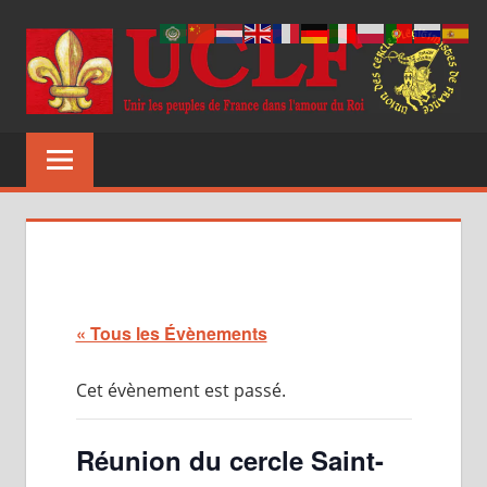
Aller
au
contenu
UCLF
Unir
les
peuples
de
France
dans
l'amour
du
« Tous les Évènements
Roi
Cet évènement est passé.
Réunion du cercle Saint-