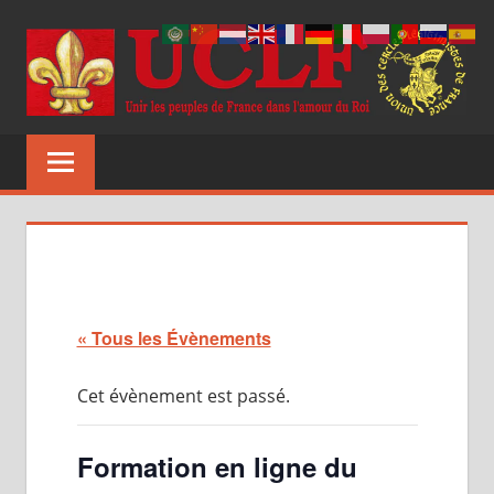
Aller
au
contenu
UCLF
Unir
les
peuples
de
France
dans
l'amour
du
« Tous les Évènements
Roi
Cet évènement est passé.
Formation en ligne du